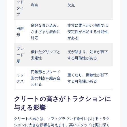
ッド
利点
欠点
タイ
プ
良好な食い込み、
非常に柔らかい地面では
円錐
さまざまな表面に
安定性が不足する可能性
形
対応
がある
ブレ
優れたグリップと
泥が詰まり、効果が低下
ード
安定性
する可能性がある
形
円錐形とブレード
ミッ
重くなり、機敏性が低下
形の利点を組み合
クス
する可能性がある
わせる
クリートの高さがトラクションに
与える影響
クリートの高さは、ソフトグラウンド条件におけるトラク
ションに大きな影響を与えます。高いスタッドは泥に深く