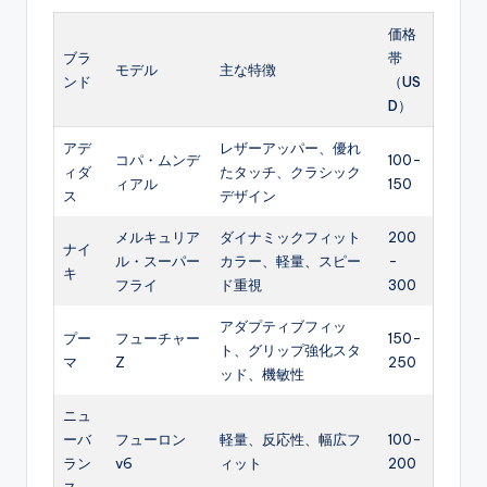
価格
ブラ
帯
モデル
主な特徴
ンド
（US
D）
アデ
レザーアッパー、優れ
コパ・ムンデ
100-
ィダ
たタッチ、クラシック
ィアル
150
ス
デザイン
メルキュリア
ダイナミックフィット
200
ナイ
ル・スーパー
カラー、軽量、スピー
-
キ
フライ
ド重視
300
アダプティブフィッ
プー
フューチャー
150-
ト、グリップ強化スタ
マ
Z
250
ッド、機敏性
ニュ
ーバ
フューロン
軽量、反応性、幅広フ
100-
ラン
v6
ィット
200