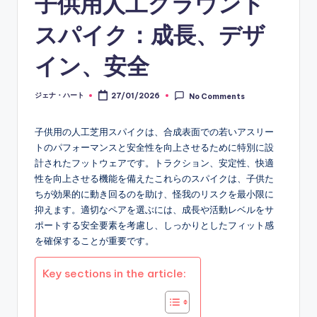
子供用人工グラウンド
スパイク：成長、デザ
イン、安全
ジェナ・ハート
27/01/2026
No Comments
Posted
by
子供用の人工芝用スパイクは、合成表面での若いアスリー
トのパフォーマンスと安全性を向上させるために特別に設
計されたフットウェアです。トラクション、安定性、快適
性を向上させる機能を備えたこれらのスパイクは、子供た
ちが効果的に動き回るのを助け、怪我のリスクを最小限に
抑えます。適切なペアを選ぶには、成長や活動レベルをサ
ポートする安全要素を考慮し、しっかりとしたフィット感
を確保することが重要です。
Key sections in the article: