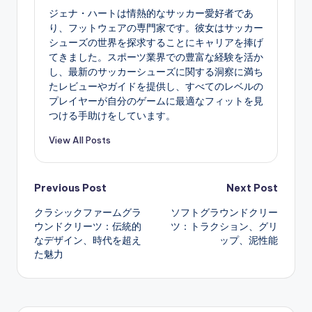
ジェナ・ハートは情熱的なサッカー愛好者であ
り、フットウェアの専門家です。彼女はサッカー
シューズの世界を探求することにキャリアを捧げ
てきました。スポーツ業界での豊富な経験を活か
し、最新のサッカーシューズに関する洞察に満ち
たレビューやガイドを提供し、すべてのレベルの
プレイヤーが自分のゲームに最適なフィットを見
つける手助けをしています。
View All Posts
Post
Previous Post
Next Post
クラシックファームグラ
ソフトグラウンドクリー
navigation
ウンドクリーツ：伝統的
ツ：トラクション、グリ
なデザイン、時代を超え
ップ、泥性能
た魅力