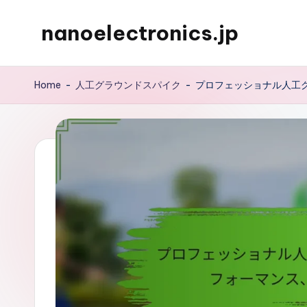
nanoelectronics.jp
Skip
to
content
Home
-
人工グラウンドスパイク
-
プロフェッショナル人工