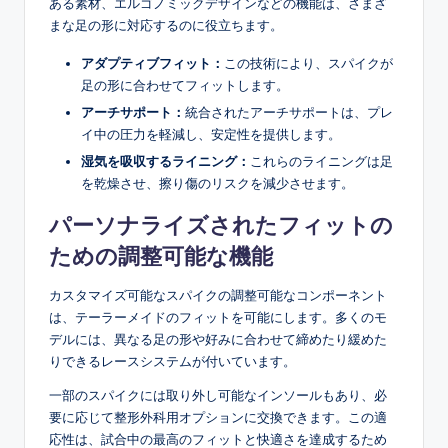
ある素材、エルゴノミックデザインなどの機能は、さまざ
まな足の形に対応するのに役立ちます。
アダプティブフィット：
この技術により、スパイクが
足の形に合わせてフィットします。
アーチサポート：
統合されたアーチサポートは、プレ
イ中の圧力を軽減し、安定性を提供します。
湿気を吸収するライニング：
これらのライニングは足
を乾燥させ、擦り傷のリスクを減少させます。
パーソナライズされたフィットの
ための調整可能な機能
カスタマイズ可能なスパイクの調整可能なコンポーネント
は、テーラーメイドのフィットを可能にします。多くのモ
デルには、異なる足の形や好みに合わせて締めたり緩めた
りできるレースシステムが付いています。
一部のスパイクには取り外し可能なインソールもあり、必
要に応じて整形外科用オプションに交換できます。この適
応性は、試合中の最高のフィットと快適さを達成するため