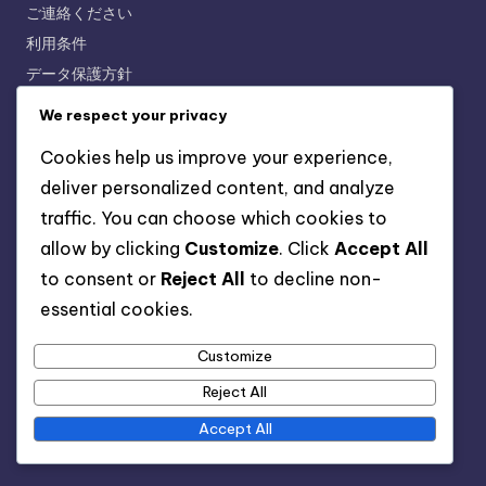
ご連絡ください
利用条件
データ保護方針
We respect your privacy
最近の投稿
Cookies help us improve your experience,
deliver personalized content, and analyze
全天候用人工グラウンドスパイク：防水性、通気性、耐久性
traffic. You can choose which cookies to
プロフェッショナルソフトグラウンドスパイク：エリート機
allow by clicking
Customize
. Click
Accept All
能、快適さ、デザイン
to consent or
Reject All
to decline non-
軽量人工グラウンドクリーツ：スピード、敏捷性、反応性
essential cookies.
ハイトップソフトグラウンドスパイク：足首保護、サポート、
コントロール
Customize
ユースソフトグラウンドスパイク：軽量性、柔軟性、安全性
Reject All
Accept All