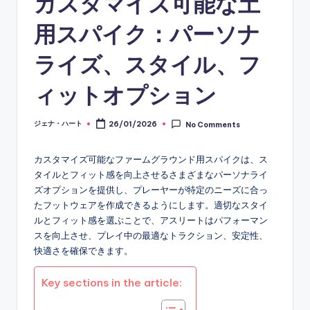
カスタマイズ可能な土
用スパイク：パーソナ
ライズ、スタイル、フ
ィットオプション
ジェナ・ハート
26/01/2026
No Comments
Posted
by
カスタマイズ可能なファームグラウンド用スパイクは、ス
タイルとフィット感を向上させるさまざまなパーソナライ
ズオプションを提供し、プレーヤーが特定のニーズに合っ
たフットウェアを作成できるようにします。適切なスタイ
ルとフィット感を選ぶことで、アスリートはパフォーマン
スを向上させ、プレイ中の最適なトラクション、安定性、
快適さを確保できます。
Key sections in the article: